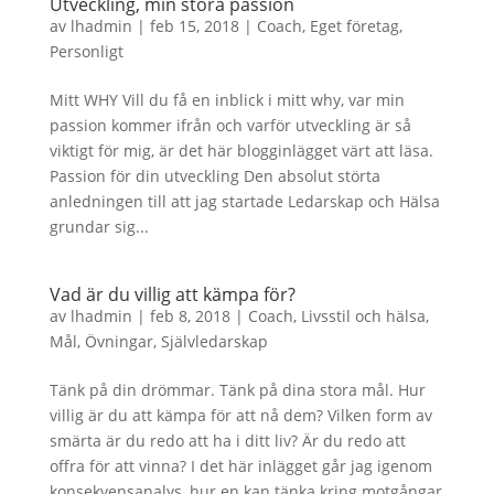
Utveckling, min stora passion
av
lhadmin
|
feb 15, 2018
|
Coach
,
Eget företag
,
Personligt
Mitt WHY Vill du få en inblick i mitt why, var min
passion kommer ifrån och varför utveckling är så
viktigt för mig, är det här blogginlägget värt att läsa.
Passion för din utveckling Den absolut störta
anledningen till att jag startade Ledarskap och Hälsa
grundar sig...
Vad är du villig att kämpa för?
av
lhadmin
|
feb 8, 2018
|
Coach
,
Livsstil och hälsa
,
Mål
,
Övningar
,
Självledarskap
Tänk på din drömmar. Tänk på dina stora mål. Hur
villig är du att kämpa för att nå dem? Vilken form av
smärta är du redo att ha i ditt liv? Är du redo att
offra för att vinna? I det här inlägget går jag igenom
konsekvensanalys, hur en kan tänka kring motgångar