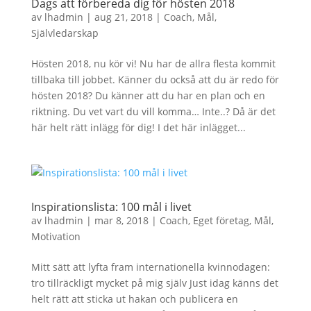
Dags att förbereda dig för hösten 2018
av
lhadmin
|
aug 21, 2018
|
Coach
,
Mål
,
Självledarskap
Hösten 2018, nu kör vi! Nu har de allra flesta kommit
tillbaka till jobbet. Känner du också att du är redo för
hösten 2018? Du känner att du har en plan och en
riktning. Du vet vart du vill komma… Inte..? Då är det
här helt rätt inlägg för dig! I det här inlägget...
Inspirationslista: 100 mål i livet
av
lhadmin
|
mar 8, 2018
|
Coach
,
Eget företag
,
Mål
,
Motivation
Mitt sätt att lyfta fram internationella kvinnodagen:
tro tillräckligt mycket på mig själv Just idag känns det
helt rätt att sticka ut hakan och publicera en