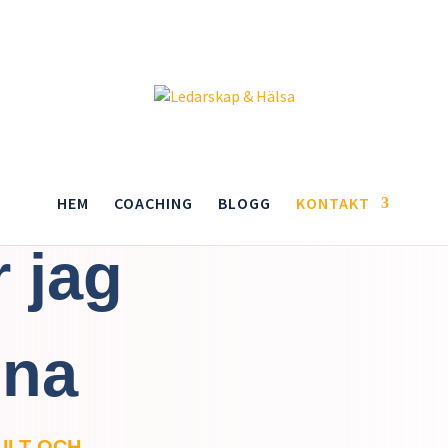
HEM
COACHING
BLOGG
KONTAKT
r jag
nna
ULT OCH