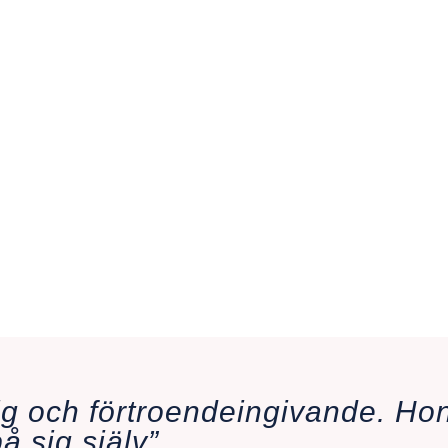
 tydlig, så tidigt i livet har hjälpt mig otroligt mycket. Jag har lag
ing på mitt självledarskap. Det har varit mycket viktigt för mig att
nal trauma”.
t övertygad om att när vi mår bra mår världen också bra. Genom a
g själv gör du inte bara någonting viktigt för dig – du skapar du
ar på vattnet som både inspirerar och påverkar andra människor 
ig och förtroendeingivande. Ho
å sig själv”