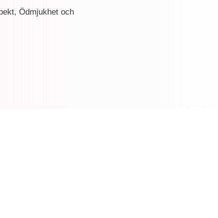
espekt, Ödmjukhet och
a Johansson- min story
recis en introduktion till min akademiska bakgrund. Det säger ju