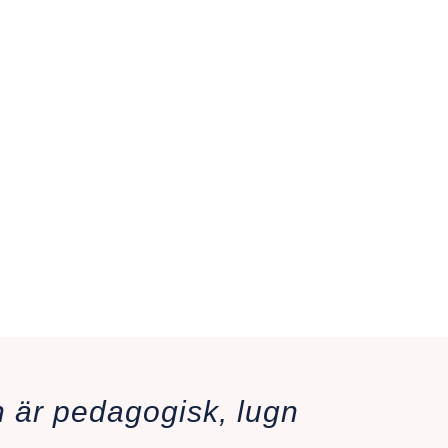
t ner mycket
 bryta mitt
tt du tar
 skapar
i positiv
n är pedagogisk, lugn