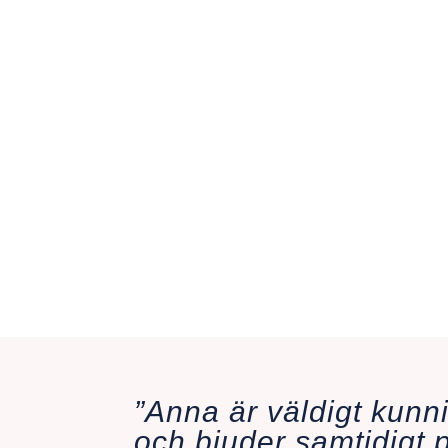
Att vara så
tid och övn
”generatio
Jag är hel
hand om di
också ring
riktning.
”Anna är väldigt kunn
och bjuder samtidigt p