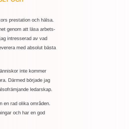
kors prestation och hälsa.
nhet genom att läsa arbets-
 jag intresserad av vad
 leverera med absolut bästa
i människor inte kommer
bra. Därmed började jag
hälsofrämjande ledarskap.
ån en rad olika områden.
ningar och har en god