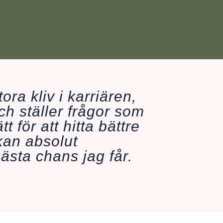
ora kliv i karriären,
h ställer frågor som
 för att hitta bättre
kan absolut
sta chans jag får.