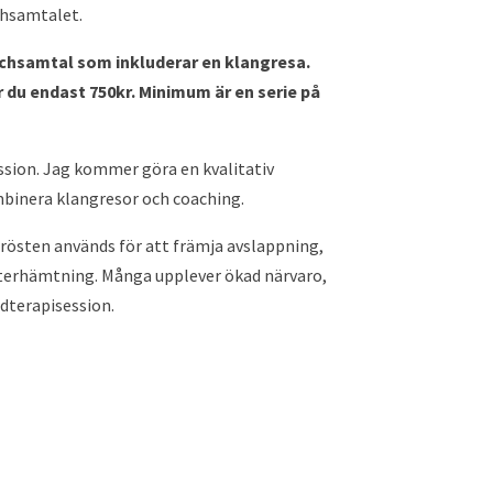
achsamtalet.
oachsamtal som inkluderar en klangresa.
lar du endast 750kr. Minimum är en serie på
 session. Jag kommer göra en kvalitativ
mbinera klangresor och coaching.
 rösten används för att främja avslappning,
återhämtning. Många upplever ökad närvaro,
udterapisession.