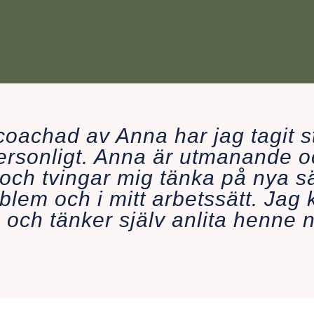
coachad av Anna har jag tagit st
rsonligt. Anna är utmanande oc
ch tvingar mig tänka på nya sätt
blem och i mitt arbetssätt. Jag 
h tänker själv anlita henne nä