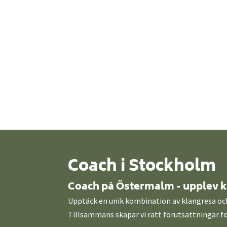
Coach i Stockholm
Coach på Östermalm - upplev kr
Upptäck en unik kombination av klangresa och 
Tillsammans skapar vi rätt förutsättningar för