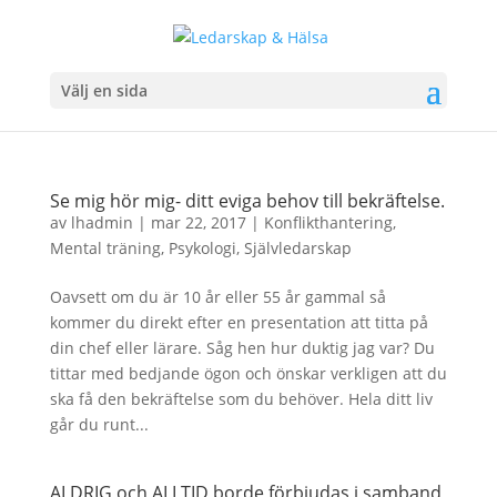
Välj en sida
Se mig hör mig- ditt eviga behov till bekräftelse.
av
lhadmin
|
mar 22, 2017
|
Konflikthantering
,
Mental träning
,
Psykologi
,
Självledarskap
Oavsett om du är 10 år eller 55 år gammal så
kommer du direkt efter en presentation att titta på
din chef eller lärare. Såg hen hur duktig jag var? Du
tittar med bedjande ögon och önskar verkligen att du
ska få den bekräftelse som du behöver. Hela ditt liv
går du runt...
ALDRIG och ALLTID borde förbjudas i samband