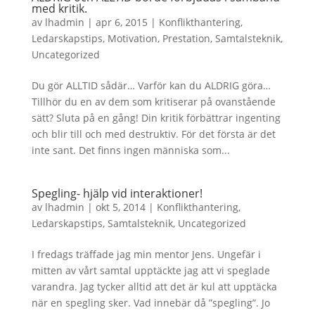
med kritik.
av
lhadmin
|
apr 6, 2015
|
Konflikthantering
,
Ledarskapstips
,
Motivation
,
Prestation
,
Samtalsteknik
,
Uncategorized
Du gör ALLTID sådär… Varför kan du ALDRIG göra…
Tillhör du en av dem som kritiserar på ovanstående
sätt? Sluta på en gång! Din kritik förbättrar ingenting
och blir till och med destruktiv. För det första är det
inte sant. Det finns ingen människa som...
Spegling- hjälp vid interaktioner!
av
lhadmin
|
okt 5, 2014
|
Konflikthantering
,
Ledarskapstips
,
Samtalsteknik
,
Uncategorized
I fredags träffade jag min mentor Jens. Ungefär i
mitten av vårt samtal upptäckte jag att vi speglade
varandra. Jag tycker alltid att det är kul att upptäcka
när en spegling sker. Vad innebär då ”spegling”. Jo