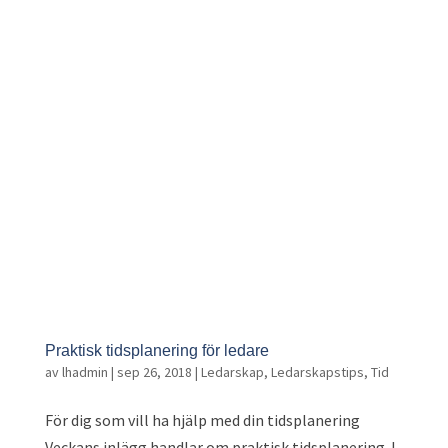
Praktisk tidsplanering för ledare
av
lhadmin
|
sep 26, 2018
|
Ledarskap
,
Ledarskapstips
,
Tid
För dig som vill ha hjälp med din tidsplanering
Veckans inlägg handlar om praktisk tidsplanering. I