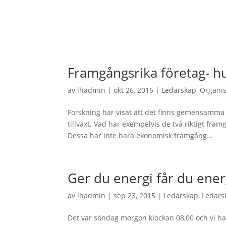
Framgångsrika företag- h
av
lhadmin
|
okt 26, 2016
|
Ledarskap
,
Organis
Forskning har visat att det finns gemensamma 
tillväxt. Vad har exempelvis de två riktigt 
Dessa har inte bara ekonomisk framgång...
Ger du energi får du ener
av
lhadmin
|
sep 23, 2015
|
Ledarskap
,
Ledars
Det var söndag morgon klockan 08,00 och vi had