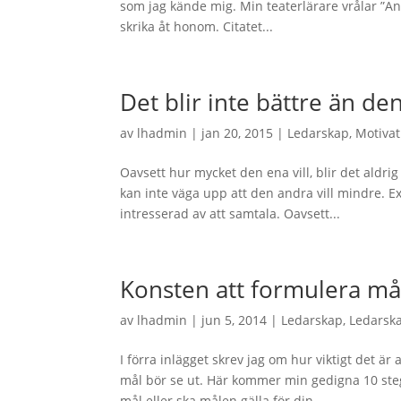
som jag kände mig. Min teaterlärare vrålar ”Ann
skrika åt honom. Citatet...
Det blir inte bättre än den
av
lhadmin
|
jan 20, 2015
|
Ledarskap
,
Motivat
Oavsett hur mycket den ena vill, blir det aldrig
kan inte väga upp att den andra vill mindre. 
intresserad av att samtala. Oavsett...
Konsten att formulera må
av
lhadmin
|
jun 5, 2014
|
Ledarskap
,
Ledarsk
I förra inlägget skrev jag om hur viktigt det 
mål bör se ut. Här kommer min gedigna 10 steg
mål eller ska målen gälla för din...