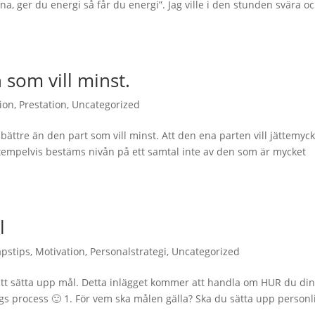
a, ger du energi så får du energi”. Jag ville i den stunden svära o
 som vill minst.
ion
,
Prestation
,
Uncategorized
 bättre än den part som vill minst. Att den ena parten vill jättemyc
Exempelvis bestäms nivån på ett samtal inte av den som är mycket
l
apstips
,
Motivation
,
Personalstrategi
,
Uncategorized
är att sätta upp mål. Detta inlägget kommer att handla om HUR du di
s process 🙂 1. För vem ska målen gälla? Ska du sätta upp personl