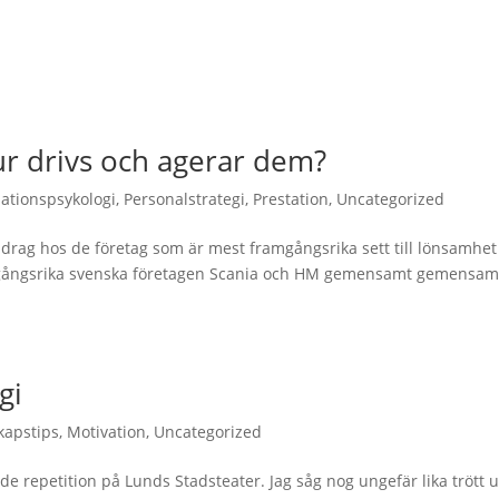
ur drivs och agerar dem?
ationspsykologi
,
Personalstrategi
,
Prestation
,
Uncategorized
drag hos de företag som är mest framgångsrika sett till lönsamhet
framgångsrika svenska företagen Scania och HM gemensamt gemensam
gi
kapstips
,
Motivation
,
Uncategorized
e repetition på Lunds Stadsteater. Jag såg nog ungefär lika trött u