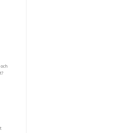
 och
t?
t