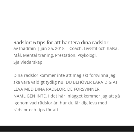
Rädslor: 6 tips för att hantera dina rädslor
av
lhadmin
|
jan 25, 2018
|
Coach
,
Livsstil och hälsa
,
Mål
,
Mental träning
,
Prestation
,
Psykologi
,
Självledarskap
Dina rädslor kommer inte att magiskt försvinna Jag
ska vara väldigt tydlig nu. DU BEHÖVER LÄRA DIG ATT
LEVA MED DINA RÄDSLOR. DE FÖRSVINNER
NÄMLIGEN INTE. I det här inlägget kommer jag att gå
igenom vad rädslor är, hur du lär dig leva med
rädslor och tips för att...