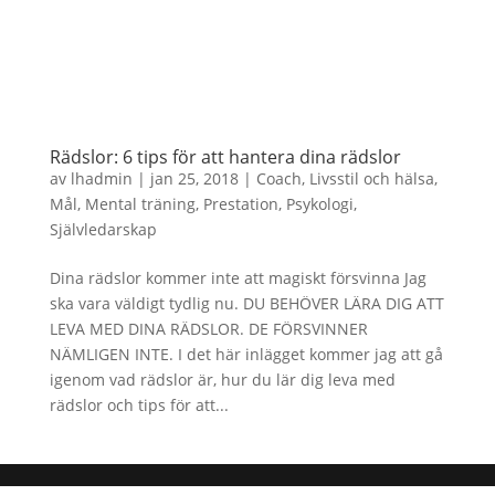
Rädslor: 6 tips för att hantera dina rädslor
av
lhadmin
|
jan 25, 2018
|
Coach
,
Livsstil och hälsa
,
Mål
,
Mental träning
,
Prestation
,
Psykologi
,
Självledarskap
Dina rädslor kommer inte att magiskt försvinna Jag
ska vara väldigt tydlig nu. DU BEHÖVER LÄRA DIG ATT
LEVA MED DINA RÄDSLOR. DE FÖRSVINNER
NÄMLIGEN INTE. I det här inlägget kommer jag att gå
igenom vad rädslor är, hur du lär dig leva med
rädslor och tips för att...