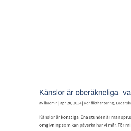
Känslor är oberäkneliga- var
av
lhadmin
|
apr 28, 2014
|
Konflikthantering
,
Ledarsk
Känslor är konstiga. Ena stunden är man sprudl
omgivning som kan påverka hur vi mår. För mi