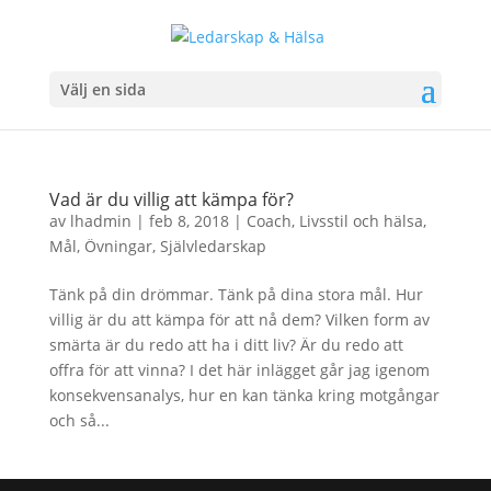
Välj en sida
Vad är du villig att kämpa för?
av
lhadmin
|
feb 8, 2018
|
Coach
,
Livsstil och hälsa
,
Mål
,
Övningar
,
Självledarskap
Tänk på din drömmar. Tänk på dina stora mål. Hur
villig är du att kämpa för att nå dem? Vilken form av
smärta är du redo att ha i ditt liv? Är du redo att
offra för att vinna? I det här inlägget går jag igenom
konsekvensanalys, hur en kan tänka kring motgångar
och så...