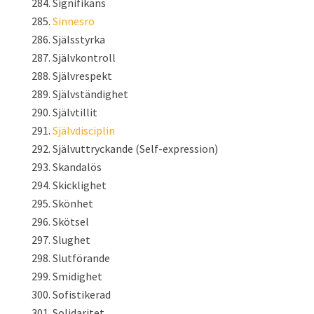
Signifikans
Sinnesro
Själsstyrka
Självkontroll
Självrespekt
Självständighet
Självtillit
Självdisciplin
Självuttryckande (Self-expression)
Skandalös
Skicklighet
Skönhet
Skötsel
Slughet
Slutförande
Smidighet
Sofistikerad
Solidaritet