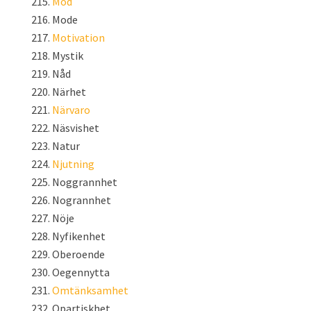
Mod
Mode
Motivation
Mystik
Nåd
Närhet
Närvaro
Näsvishet
Natur
Njutning
Noggrannhet
Nogrannhet
Nöje
Nyfikenhet
Oberoende
Oegennytta
Omtänksamhet
Opartiskhet