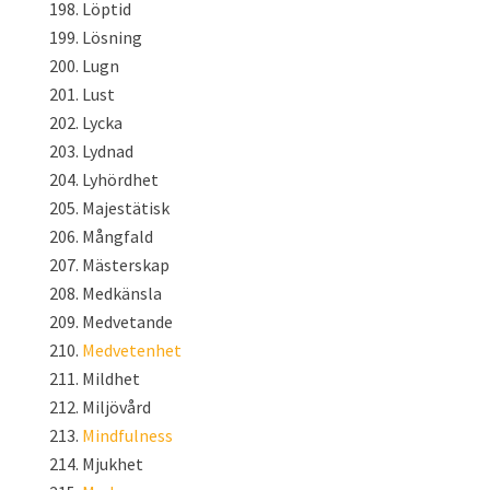
Löptid
Lösning
Lugn
Lust
Lycka
Lydnad
Lyhördhet
Majestätisk
Mångfald
Mästerskap
Medkänsla
Medvetande
Medvetenhet
Mildhet
Miljövård
Mindfulness
Mjukhet