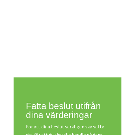
Fatta beslut utifrån
dina värderingar
För att dina beslut verkligen ska sätta
sig, för att du ska vilja handla på dem