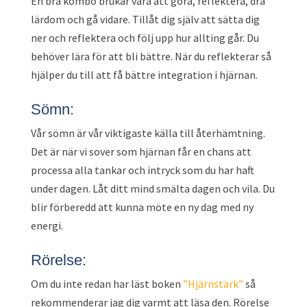
En bra kombo brukar vara att göra, reflektera, dra
lärdom och gå vidare. Tillåt dig själv att sätta dig
ner och reflektera och följ upp hur allting går. Du
behöver lära för att bli bättre. När du reflekterar så
hjälper du till att få bättre integration i hjärnan.
Sömn:
Vår sömn är vår viktigaste källa till återhämtning.
Det är när vi sover som hjärnan får en chans att
processa alla tankar och intryck som du har haft
under dagen. Låt ditt mind smälta dagen och vila. Du
blir förberedd att kunna möte en ny dag med ny
energi.
Rörelse:
Om du inte redan har läst boken
”Hjärnstark”
så
rekommenderar jag dig varmt att läsa den. Rörelse