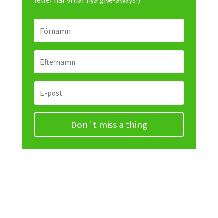
(eller när vi har nya give-aways!)
Don´t miss a thing