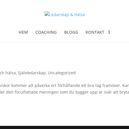
HEM
COACHING
BLOGG
KONTAKT
och hälsa
,
Självledarskap
,
Uncategorized
skor kommer att påverka ert förhållande ett bra tag framöver. Ka
eller den förutfattade meningen som du bygger upp är svår att bryt