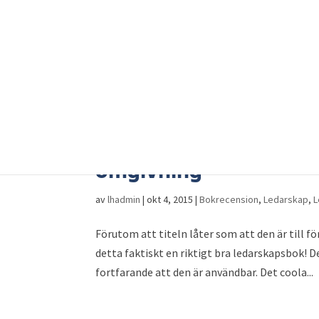
Boktips: Hur du vinner
omgivning
av
lhadmin
|
okt 4, 2015
|
Bokrecension
,
Ledarskap
,
L
Förutom att titeln låter som att den är till f
detta faktiskt en riktigt bra ledarskapsbok! D
fortfarande att den är användbar. Det coola...