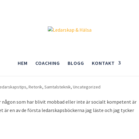
HEM
COACHING
BLOGG
KONTAKT
 vänner och påverkar din
edarskapstips
,
Retorik
,
Samtalsteknik
,
Uncategorized
ör någon som har blivit mobbad eller inte är socialt kompetent är
et är en av de första ledarskapsböckerna jag läste och jag tycker