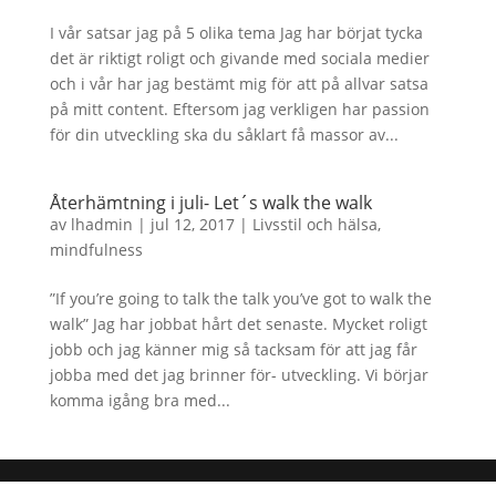
I vår satsar jag på 5 olika tema Jag har börjat tycka
det är riktigt roligt och givande med sociala medier
och i vår har jag bestämt mig för att på allvar satsa
på mitt content. Eftersom jag verkligen har passion
för din utveckling ska du såklart få massor av...
Återhämtning i juli- Let´s walk the walk
av
lhadmin
|
jul 12, 2017
|
Livsstil och hälsa
,
mindfulness
”If you’re going to talk the talk you’ve got to walk the
walk” Jag har jobbat hårt det senaste. Mycket roligt
jobb och jag känner mig så tacksam för att jag får
jobba med det jag brinner för- utveckling. Vi börjar
komma igång bra med...