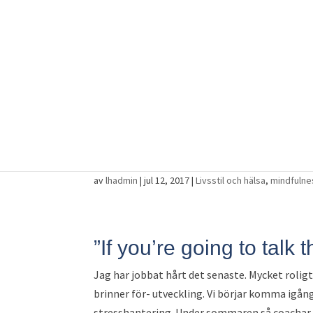
Återhämtning i juli- Let
av
lhadmin
|
jul 12, 2017
|
Livsstil och hälsa
,
mindfulne
”If you’re going to talk 
Jag har jobbat hårt det senaste. Mycket roligt
brinner för- utveckling. Vi börjar komma igång
stresshantering. Under sommaren så coachar ja