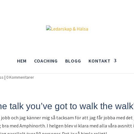
HEM
COACHING
BLOGG
KONTAKT
´s walk the walk
ss
|
0 Kommentarer
the talk you’ve got to walk the walk
 jobb och jag känner mig så tacksam för att jag får jobba med det
 bra med Amphinorth. I helgen blev vi klara med alla våra avsnitt 
g parallelt över 50 personer. Det är så himla roligt!