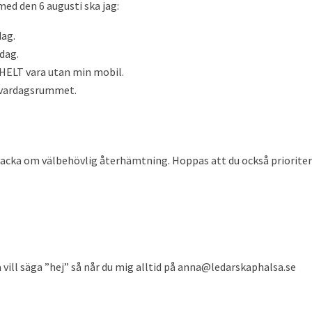
h med den 6 augusti ska jag:
dag.
dag.
 HELT vara utan min mobil.
i vardagsrummet.
nacka om välbehövlig återhämtning. Hoppas att du också priorite
 vill säga ”hej” så når du mig alltid på anna@ledarskaphalsa.se