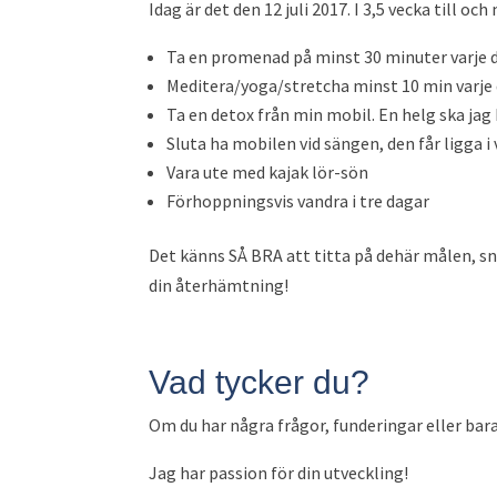
Idag är det den 12 juli 2017. I 3,5 vecka till oc
Ta en promenad på minst 30 minuter varje 
Meditera/yoga/stretcha minst 10 min varje 
Ta en detox från min mobil. En helg ska jag
Sluta ha mobilen vid sängen, den får ligga 
Vara ute med kajak lör-sön
Förhoppningsvis vandra i tre dagar
Det känns SÅ BRA att titta på dehär målen, s
din återhämtning!
Vad tycker du?
Om du har några frågor, funderingar eller bara
Jag har passion för din utveckling!