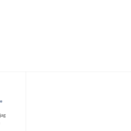
”
 jag
i