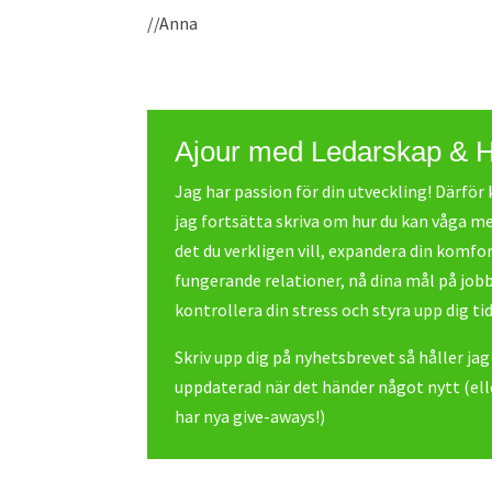
//Anna
Ajour med Ledarskap & 
Jag har passion för din utveckling! Därfö
jag fortsätta skriva om hur du kan våga me
det du verkligen vill, expandera din komfo
fungerande relationer, nå dina mål på job
kontrollera din stress och styra upp dig tid
Skriv upp dig på nyhetsbrevet så håller jag
uppdaterad när det händer något nytt (elle
har nya give-aways!)