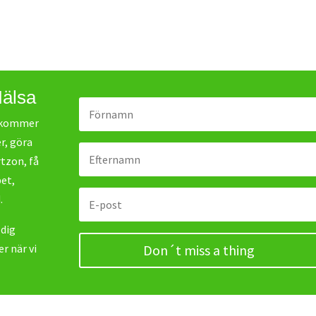
Hälsa
r kommer
r, göra
rtzon, få
bet,
.
 dig
r när vi
Don´t miss a thing