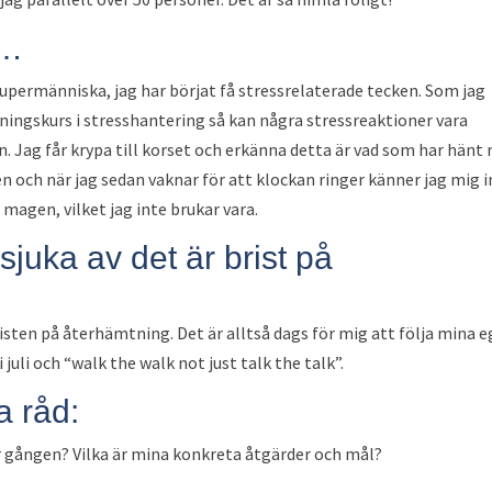
s…
 supermänniska, jag har börjat få stressrelaterade tecken. Som jag
upningskurs i stresshantering så kan några stressreaktioner vara
 Jag får krypa till korset och erkänna detta är vad som har hänt 
en och när jag sedan vaknar för att klockan ringer känner jag mig 
i magen, vilket jag inte brukar vara.
r sjuka av det är brist på
n bristen på återhämtning. Det är alltså dags för mig att följa mina 
juli och “walk the walk not just talk the talk”.
a råd:
här gången? Vilka är mina konkreta åtgärder och mål?