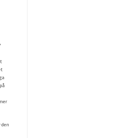
?
gt
et
oga
 på
mmer
v den
.