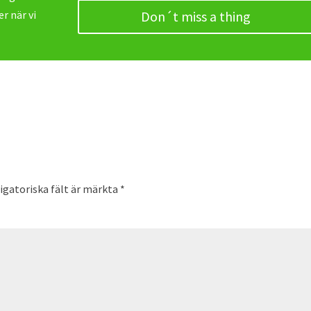
r när vi
Don´t miss a thing
igatoriska fält är märkta
*