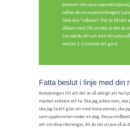
behöver inte vara superdetaljerad, 
målat de stora penseldragen. Land
med alla ”måsten”. Det är så lätt a
såklart helt OK om det är det du v
om vad du vill och inte vill satsa 
mellan 1-2 timmar att göra.
Fatta beslut i linje med din 
Anledningen till att det är så viktigt att ha ty
mycket enklare att ta. Ska jag jobba över, ska 
ska jag ta ett glas vin med mina vänner, ska j
som uppkommer under en dag. Dessa småbeslut b
vet om dina riktningar, dit du vill sträva så är