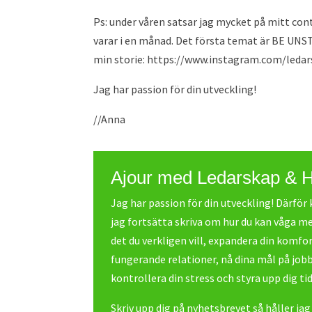
Ps: under våren satsar jag mycket på mitt co
varar i en månad. Det första temat är BE UNST
min storie: https://www.instagram.com/leda
Jag har passion för din utveckling!
//Anna
Ajour med Ledarskap & 
Jag har passion för din utveckling! Därfö
jag fortsätta skriva om hur du kan våga me
det du verkligen vill, expandera din komfo
fungerande relationer, nå dina mål på job
kontrollera din stress och styra upp dig tid
Skriv upp dig på nyhetsbrevet så håller jag