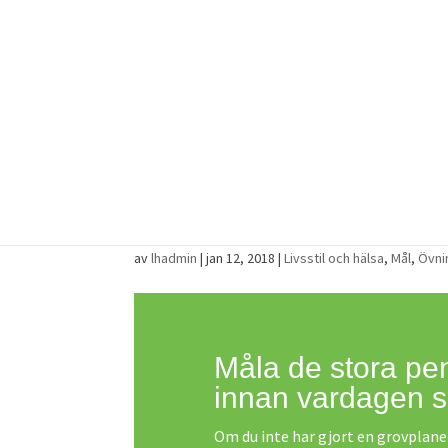
Våren 2018: Hög tid att
av
lhadmin
|
jan 12, 2018
|
Livsstil och hälsa
,
Mål
,
Övni
Måla de stora pe
innan vardagen s
Om du inte har gjort en grovplaner