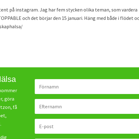
ntent på instagram. Jag har fem stycken olika teman, som vardera
OPPABLE och det börjar den 15 januari. Häng med både i flödet oc
rskaphalsa/
Hälsa
r kommer
r, göra
rtzon, få
bet,
.
 dig