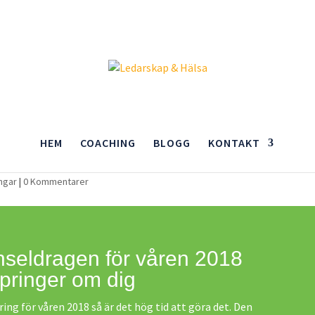
HEM
COACHING
BLOGG
KONTAKT
 sätta upp en riktning
ngar
|
0 Kommentarer
nseldragen för våren 2018
pringer om dig
ing för våren 2018 så är det hög tid att göra det. Den