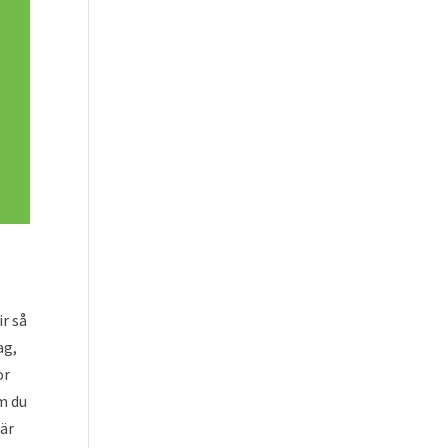
ir så
ag,
or
m du
där