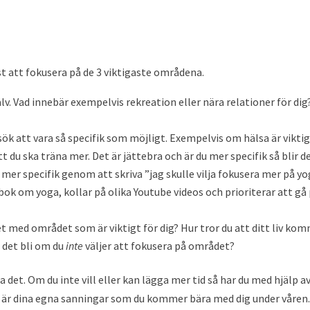
 att fokusera på de 3 viktigaste områdena.
lv. Vad innebär exempelvis rekreation eller nära relationer för dig
rsök att vara så specifik som möjligt. Exempelvis om hälsa är vikti
t du ska träna mer. Det är jättebra och är du mer specifik så blir d
 mer specifik genom att skriva ”jag skulle vilja fokusera mer på y
 bok om yoga, kollar på olika Youtube videos och prioriterar att gå
et med området som är viktigt för dig? Hur tror du att ditt liv ko
 det bli om du
inte
väljer att fokusera på området?
 det. Om du inte vill eller kan lägga mer tid så har du med hjälp a
 är dina egna sanningar som du kommer bära med dig under våren