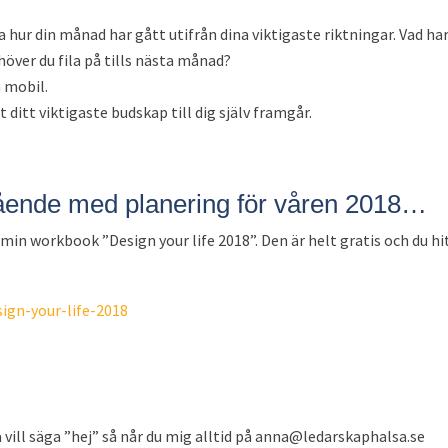
 hur din månad har gått utifrån dina viktigaste riktningar. Vad ha
höver du fila på tills nästa månad?
 mobil.
et ditt viktigaste budskap till dig själv framgår.
gående med planering för våren 2018…
in workbook ”Design your life 2018”. Den är helt gratis och du hi
sign-your-life-2018
 vill säga ”hej” så når du mig alltid på anna@ledarskaphalsa.se