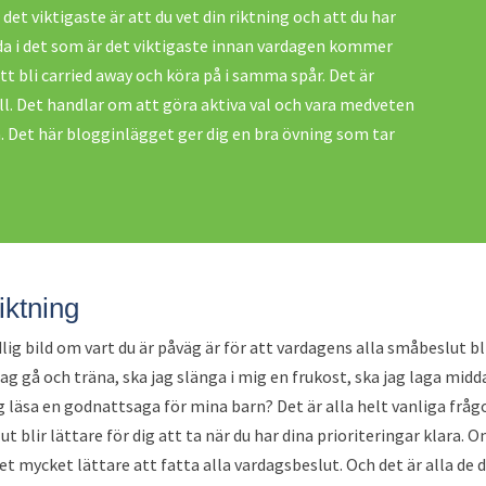
det viktigaste är att du vet din riktning och att du har
a i det som är det viktigaste innan vardagen kommer
tt bli carried away och köra på i samma spår. Det är
ill. Det handlar om att göra aktiva val och vara medveten
på. Det här blogginlägget ger dig en bra övning som tar
riktning
dlig bild om vart du är påväg är för att vardagens alla småbeslut bl
jag gå och träna, ska jag slänga i mig en frukost, ska jag laga midd
ag läsa en godnattsaga för mina barn? Det är alla helt vanliga fråg
lir lättare för dig att ta när du har dina prioriteringar klara. O
 det mycket lättare att fatta alla vardagsbeslut. Och det är alla de 