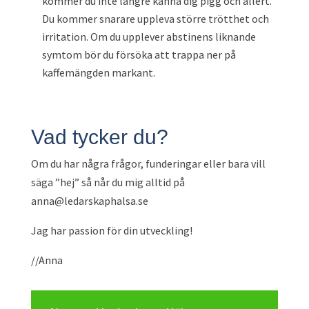
kommer du inte längre känna dig pigg och allert.
Du kommer snarare uppleva större trötthet och
irritation. Om du upplever abstinens liknande
symtom bör du försöka att trappa ner på
kaffemängden markant.
Vad tycker du?
Om du har några frågor, funderingar eller bara vill
säga ”hej” så når du mig alltid på
anna@ledarskaphalsa.se
Jag har passion för din utveckling!
//Anna