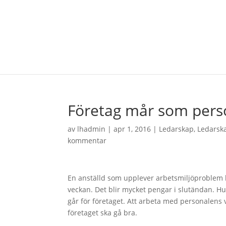
Företag mår som pers
av
lhadmin
|
apr 1, 2016
|
Ledarskap
,
Ledarsk
kommentar
En anställd som upplever arbetsmiljöproblem har
veckan. Det blir mycket pengar i slutändan. Hu
går för företaget. Att arbeta med personalens v
företaget ska gå bra.