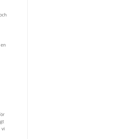
 och
 en
för
igt
 vi