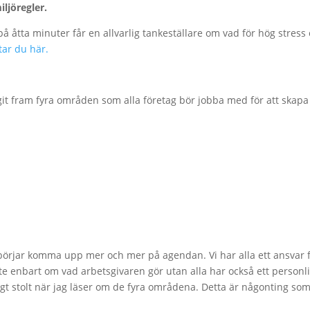
ljöregler.
på åtta minuter får en allvarlig tankeställare om vad för hög stress
tar du här.
it fram fyra områden som alla företag bör jobba med för att skapa
na börjar komma upp mer och mer på agendan. Vi har alla ett ansvar 
nte enbart om vad arbetsgivaren gör utan alla har också ett personl
igt stolt när jag läser om de fyra områdena. Detta är någonting som