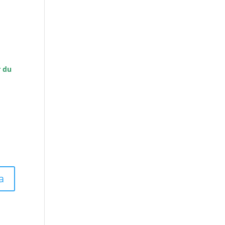
r du
a