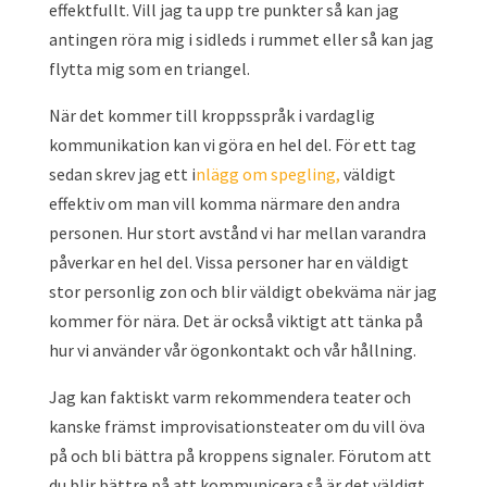
effektfullt. Vill jag ta upp tre punkter så kan jag
antingen röra mig i sidleds i rummet eller så kan jag
flytta mig som en triangel.
När det kommer till kroppsspråk i vardaglig
kommunikation kan vi göra en hel del. För ett tag
sedan skrev jag ett i
nlägg om spegling,
väldigt
effektiv om man vill komma närmare den andra
personen. Hur stort avstånd vi har mellan varandra
påverkar en hel del. Vissa personer har en väldigt
stor personlig zon och blir väldigt obekväma när jag
kommer för nära. Det är också viktigt att tänka på
hur vi använder vår ögonkontakt och vår hållning.
Jag kan faktiskt varm rekommendera teater och
kanske främst improvisationsteater om du vill öva
på och bli bättra på kroppens signaler. Förutom att
du blir bättre på att kommunicera så är det väldigt