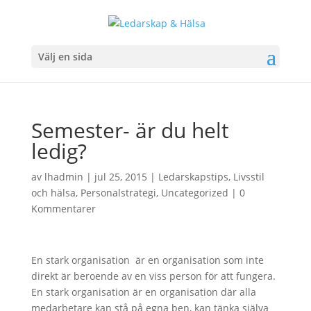
Välj en sida
Semester- är du helt
ledig?
av
lhadmin
|
jul 25, 2015
|
Ledarskapstips
,
Livsstil
och hälsa
,
Personalstrategi
,
Uncategorized
|
0
Kommentarer
En stark organisation är en organisation som inte
direkt är beroende av en viss person för att fungera.
En stark organisation är en organisation där alla
medarbetare kan stå på egna ben, kan tänka själva