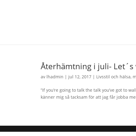
Återhämtning i juli- Let´s
av
lhadmin
|
jul 12, 2017
|
Livsstil och hälsa
,
m
”If you’re going to talk the talk you’ve got to w
känner mig så tacksam för att jag får jobba me