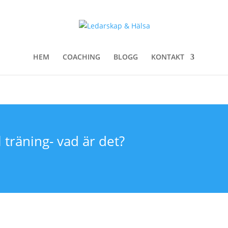
HEM
COACHING
BLOGG
KONTAKT
 träning- vad är det?