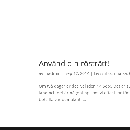
Använd din rösträtt!
av
lhadmin
|
sep 12, 2014
|
Livsstil och hälsa
,
Om två dagar är det val (den 14 Sep). Det är sup
land och det är någonting som vi oftast tar för g
behålla vår demokrati....