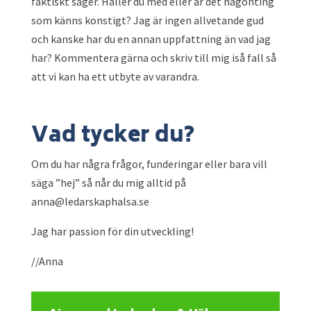
faktiskt säger. Håller du med eller är det någonting
som känns konstigt? Jag är ingen allvetande gud
och kanske har du en annan uppfattning än vad jag
har? Kommentera gärna och skriv till mig iså fall så
att vi kan ha ett utbyte av varandra.
Vad tycker du?
Om du har några frågor, funderingar eller bara vill
säga ”hej” så når du mig alltid på
anna@ledarskaphalsa.se
Jag har passion för din utveckling!
//Anna