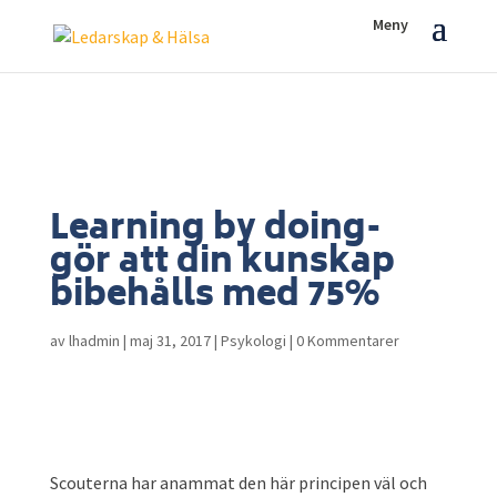
Learning by doing-
gör att din kunskap
bibehålls med 75%
av
lhadmin
|
maj 31, 2017
|
Psykologi
|
0 Kommentarer
Scouterna har anammat den här principen väl och