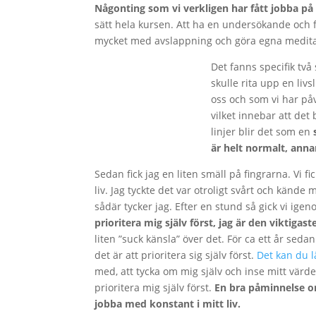
Någonting som vi verkligen har fått jobba på 
sätt hela kursen. Att ha en undersökande och f
mycket med avslappning och göra egna medita
Det fanns specifik två
skulle rita upp en liv
oss och som vi har på
vilket innebar att det
linjer blir det som en
s
är helt normalt, annar
Sedan fick jag en liten smäll på fingrarna. Vi f
liv. Jag tyckte det var otroligt svårt och kände
sådär tycker jag. Efter en stund så gick vi i
prioritera mig själv först, jag är den viktigast
liten ”suck känsla” över det. För ca ett år seda
det är att prioritera sig själv först.
Det kan du l
med, att tycka om mig själv och inse mitt vär
prioritera mig själv först.
En bra påminnelse o
jobba med konstant i mitt liv.