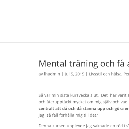
Mental träning och få 
av
lhadmin
|
jul 5, 2015
|
Livsstil och hälsa
,
Pe
Så var min sista kursvecka slut. Det har varit s
och återupptäckt mycket om mig själv och vad so
centralt att då och då stanna upp och göra en 
jag iså fall förhålla mig till det?
Denna kursen upplevde jag saknade en röd trå