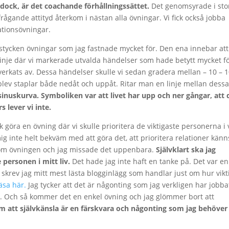
dock, är det coachande förhållningssättet.
Det genomsyrade i sto
rågande attityd återkom i nästan alla övningar. Vi fick också jobba
tionsövningar.
 stycken övningar som jag fastnade mycket för. Den ena innebar att
slinje där vi markerade utvalda händelser som hade betytt mycket f
verkats av. Dessa händelser skulle vi sedan gradera mellan – 10 – 
 blev staplar både nedåt och uppåt. Ritar man en linje mellan dess
inuskurva. Symboliken var att livet har upp och ner gångar, att 
s lever vi inte.
ick göra en övning där vi skulle prioritera de viktigaste personerna i
 mig inte helt bekväm med att göra det, att prioritera relationer känn
genom övningen och jag missade det uppenbara.
Självklart ska jag
e personen i mitt liv.
Det hade jag inte haft en tanke på. Det var en
n skrev jag mitt mest lästa blogginlägg som handlar just om hur vikt
äsa här.
Jag tycker att det är någonting som jag verkligen har jobba
de. Och så kommer det en enkel övning och jag glömmer bort att
m att självkänsla är en färskvara och någonting som jag behöver